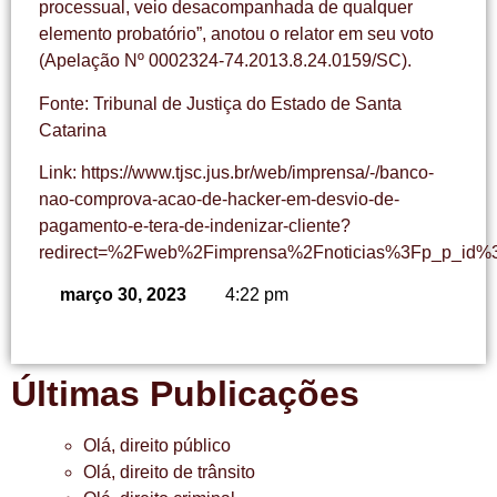
processual, veio desacompanhada de qualquer
elemento probatório”, anotou o relator em seu voto
(Apelação Nº 0002324-74.2013.8.24.0159/SC).
Fonte: Tribunal de Justiça do Estado de Santa
Catarina
Link: https://www.tjsc.jus.br/web/imprensa/-/banco-
nao-comprova-acao-de-hacker-em-desvio-de-
pagamento-e-tera-de-indenizar-cliente?
redirect=%2Fweb%2Fimprensa%2Fnoticias%3Fp_p_id%3D
março 30, 2023
4:22 pm
Últimas Publicações
Olá, direito público
Olá, direito de trânsito